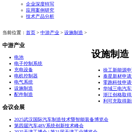
企业深度特写
应用案例研究
技术产品分析
当前位置：
首页
>
中游产业
>
设施制造
>
中游产业
设施制造
电池
电子控制系统
充电设备
徐工新能源申
电机控制器
泰星新材申请
电气系统
零跑科技申请
设施制造
华域三电汽车
配件制造
浙江创格取得
利可充取得新
会议会展
2025武汉国际汽车制造技术暨智能装备博览会
第四届汽车48V系统创新技术峰会
2025天津工博会 | 第21届天津工业博览会